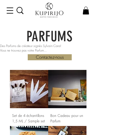
PARFUMS
Des Parfums de créateur signés Sylvain Cara!
Vous ne trouvez pas votre Parfum...
Contactez-nous
Set de 4 échantillons
Bon Cadeau pour un
1,5 ML / Sample set
Parfum