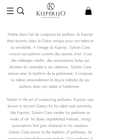
Maître dans l'art de composer les parfums, le Kupirijo
était reconnu dans la Grèce antique pour son talent et
sa sensibilité. A l'image du Kupirijo, Sylvain Cara
conçoit ses parfums comme des œuvres d'art: il ose
des mélanges inédits, des associations fortes qui
donnent du caractère à ses créations. Sylvain Cara
renoue avec la tradition de la parfumerie, il compose
lui même artisanalement la douce mélodie de ses
parfums dans son atelier à Narbonne.
Master in the art of composing perfumes, Kupirijo was
known in ancient Greece for his talent and sensitivity.
Like Kupirijo, Sylvain Cara creates his perfumes as
works of art: he dares unpublished mixtures, strong
associations that give character to his creations.
Sylvain Cara returns to the tradition of perfumery, he
composes himself the sweet melody of his perfumes in