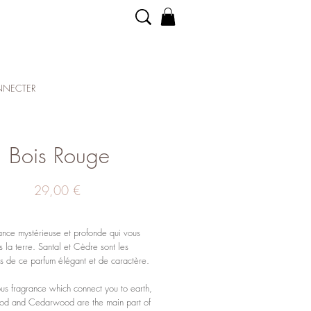
NECTER
Bois Rouge
Prix
29,00 €
ance mystérieuse et profonde qui vous
 la terre. Santal et Cèdre sont les
s de ce parfum élégant et de caractère.
us fragrance which connect you to earth,
d and Cedarwood are the main part of