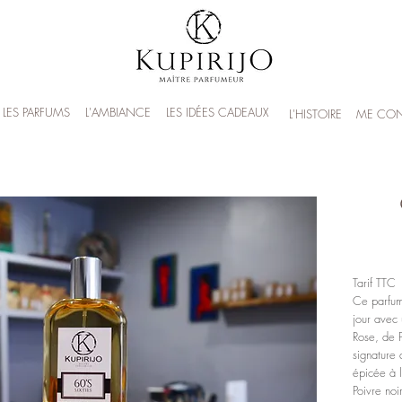
LES PARFUMS
L'AMBIANCE
LES IDÉES CADEAUX
L'HISTOIRE
ME CON
Tarif TTC
Ce parfu
jour avec
Rose, de 
signature
épicée à
P
oivre noir