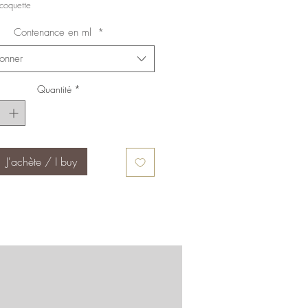
coquette
Contenance en ml
*
ionner
Quantité
*
J'achète / I buy