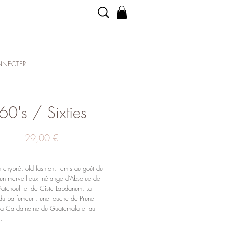
NECTER
60's / Sixties
Prix
29,00 €
m
chypré
,
old
fashion
, remis au go
ût du
 un merveilleux mélange d’
Absolue de
Patchouli et de Ciste
L
abdanum. La
 du parfumeur : une touche de Prune
 la Cardamome du Guatemala et au
.