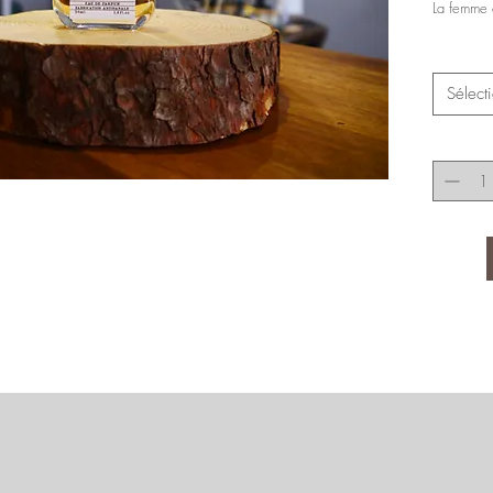
La femme 
Sélect