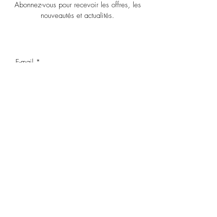
Abonnez-vous pour recevoir les offres, les
nouveautés et actualités.
OK
J’accepte les termes et conditions
MENTIONS LEGALES
NOUS CONTACTER
POLITIQUE DE CONFIDENTIALITE
Haut de page