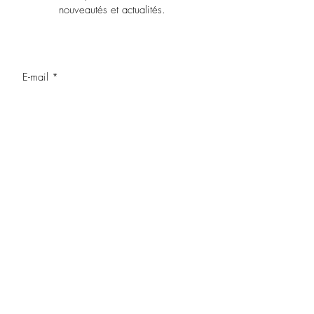
nouveautés et actualités.
OK
J’accepte les termes et conditions
MENTIONS LEGALES
NOUS CONTACTER
POLITIQUE DE CONFIDENTIALITE
Haut de page