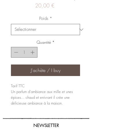
Prix
20,00 €
Poids
*
Quantité
*
J'achète / I buy
Tarif TTC
Un parfum d'ambiance aux mille et unes
épices... chaud et enivrant il crée une
délicieuse ambiance à la maison.
NEWSLETTER