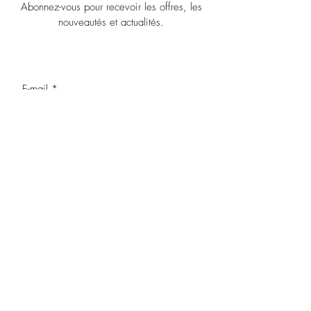
Abonnez-vous pour recevoir les offres, les
nouveautés et actualités.
OK
J’accepte les termes et conditions
MENTIONS LEGALES
NOUS CONTACTER
POLITIQUE DE CONFIDENTIALITE
Haut de page