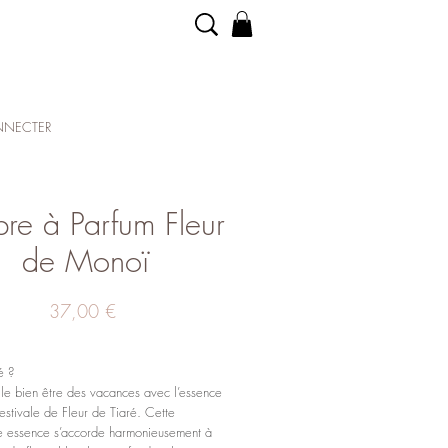
NECTER
bre à Parfum Fleur
de Monoï
Prix
37,00 €
é ?
 le bien être des vacances avec l’essence
 estivale de Fleur de Tiaré. Cette
e essence s’accorde harmonieusement à