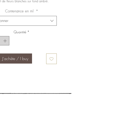
t de fleurs blanches sur fond ambré.
Contenance en ml
*
ionner
Quantité
*
J'achète / I buy