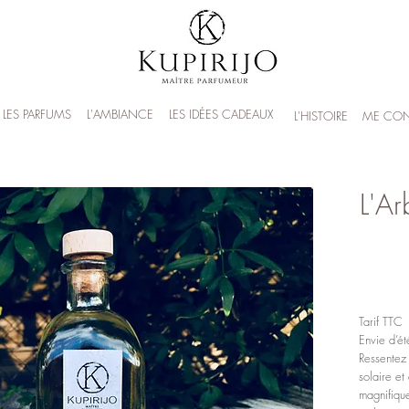
LES PARFUMS
L'AMBIANCE
LES IDÉES CADEAUX
L'HISTOIRE
ME CON
L'Ar
Tarif TTC
Envie d’ét
Ressentez
solaire et
magnifiqu