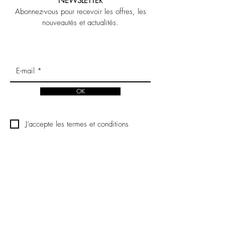
NEWSLETTER
Abonnez-vous pour recevoir les offres, les
nouveautés et actualités.
OK
J’accepte les termes et conditions
MENTIONS LEGALES
NOUS CONTACTER
POLITIQUE DE CONFIDENTIALITE